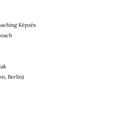
oaching Képzés
Coach
zak
, Berlin)