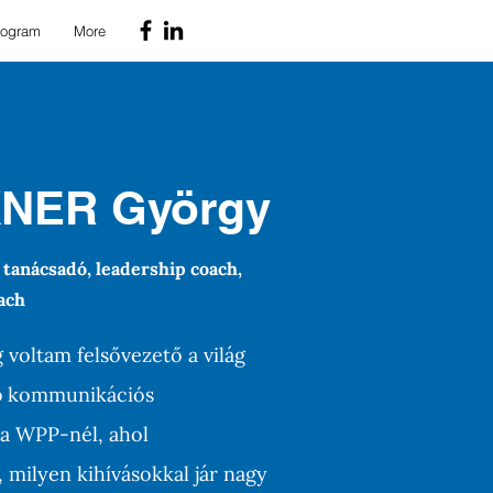
Program
More
NER György
 tanácsadó, leadership coach,
oach
 voltam felsővezető a világ
b kommunikációs
 a WPP-nél, ahol
 milyen kihívásokkal jár nagy