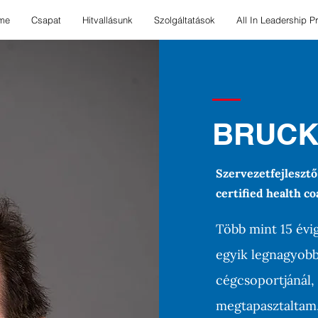
me
Csapat
Hitvallásunk
Szolgáltatások
All In Leadership 
BRUCK
Szervezetfejlesztő
certified health c
Több mint 15 évig
egyik legnagyob
cégcsoportjánál,
megtapasztaltam,