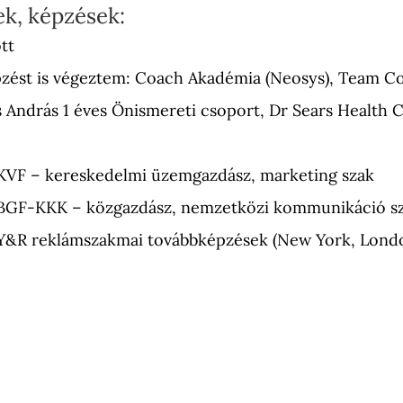
k, képzések:
tt
zést is végeztem: Coach Akadémia (Neosys), Team C
s András 1 éves Önismereti csoport, Dr Sears Health 
 – kereskedelmi üzemgazdász, marketing szak
F-KKK – közgazdász, nemzetközi kommunikáció s
R reklámszakmai továbbképzések (New York, London