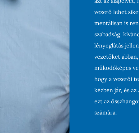
azt az alapelvet,
vezető lehet siker
mentálisan is re
szabadság, kíván
lényeglátás jell
vezetőket abban, 
működőképes vez
hogy a vezetői te
kézben jár, és a
ezt az összhang
számára.