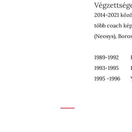
Végzettsége
2014-2021
közö
több coach kép
(Neosys), Boro
1989-1992 KVF
1993-1995 BG
1995 -1996 Y&
Kapcsolat