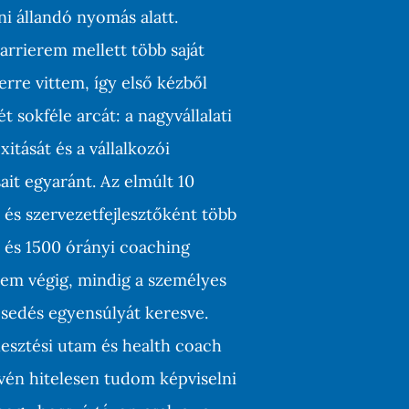
ni állandó nyomás alatt.
arrierem mellett több saját
kerre vittem, így első kézből
t sokféle arcát: a nagyvállalati
tását és a vállalkozói
ait egyaránt. Az elmúlt 10
és szervezetfejlesztőként több
 és 1500 órányi coaching
tem végig, mindig a személyes
esedés egyensúlyát keresve.
lesztési utam és health coach
én hitelesen tudom képviselni