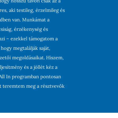
 hogy hosszú távon csak az a
es, aki testileg, érzelmileg és
ndben van. Munkámat a
csiság, érzékenység és
emzi – ezekkel támogatom a
hogy megtalálják saját,
etői megoldásaikat. Hiszem,
ljesítmény és a jóllét kéz a
z All In programban pontosan
ot teremtem meg a résztvevők