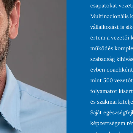
csapatokat vezet
Multinacionális k
vállalkozást is si
értem a vezetői lé
működés komplexi
szabadság kihívás
évben coachként 
mint 500 vezetőt
spiring Others
folyamatot kísér
és szakmai kitelj
Saját egészségfej
képzettségem rév