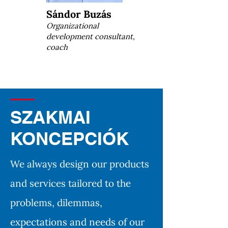
Sándor Buzás
Organizational
development consultant,
coach
SZAKMAI
KONCEPCIÓK
We always design our products
and services tailored to the
problems, dilemmas,
expectations and needs of our