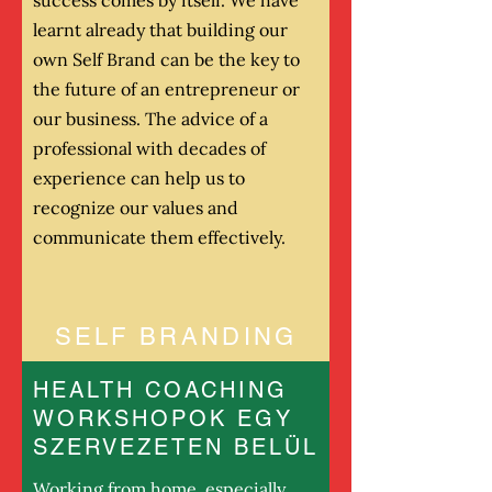
success comes by itself. We have
learnt already that building our
own Self Brand can be the key to
the future of an entrepreneur or
our business. The advice of a
professional with decades of
experience can help us to
recognize our values ​​and
communicate them effectively.
SELF BRANDING
HEALTH COACHING
More
WORKSHOPOK EGY
SZERVEZETEN BELÜL
Working from home, especially