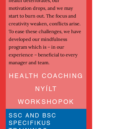
health deteriorates, our
motivation drops, and we may
start to burn out. The focus and
creativity weaken, conflicts arise.
To ease these challenges, we have
developed our mindfulness
program which is – in our
experience – beneficial to every
manager and team.
HEALTH COACHING
NYÍLT
WORKSHOPOK
SSC AND BSC
More
SPECIFIKUS