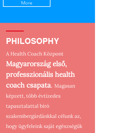
More
PHILOSOPHY
A Health Coach Központ
Magyarország első,
professzionális health
coach csapata
.
Magasan
képzett, több évtizedes
tapasztalattal bíró
szakembergárdánkkal célunk az,
hogy ügyfeleink saját egészségük