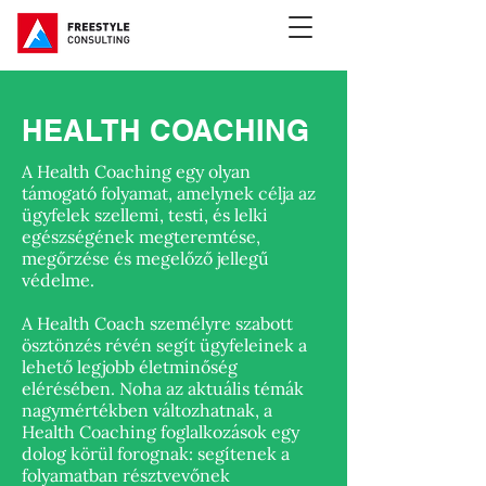
HEALTH COACHING
A Health Coaching egy olyan
támogató folyamat, amelynek célja az
ügyfelek szellemi, testi, és lelki
egészségének megteremtése,
megőrzése és megelőző jellegű
védelme.
A Health Coach személyre szabott
ösztönzés révén segít ügyfeleinek a
lehető legjobb életminőség
elérésében. Noha az aktuális témák
nagymértékben változhatnak, a
Health Coaching foglalkozások egy
dolog körül forognak: segítenek a
folyamatban résztvevőnek