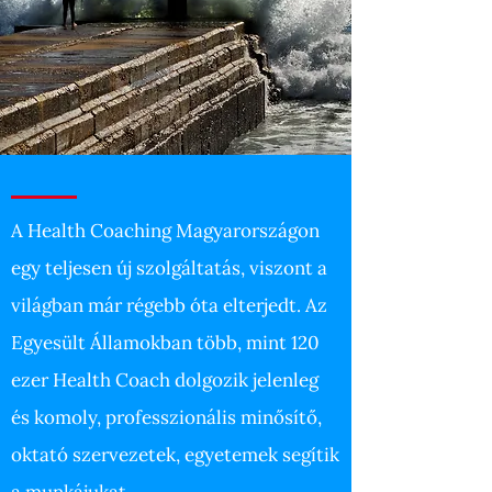
A Health Coaching Magyarországon
egy teljesen új szolgáltatás, viszont a
világban már régebb óta elterjedt. Az
Egyesült Államokban több, mint 120
ezer Health Coach dolgozik jelenleg
és komoly, professzionális minősítő,
oktató szervezetek, egyetemek segítik