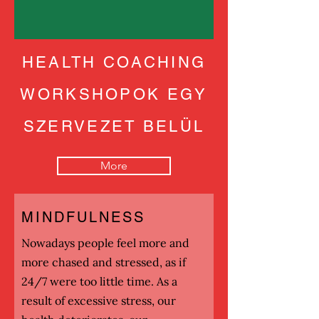
HEALTH COACHING
WORKSHOPOK EGY
SZERVEZET BELÜL
More
MINDFULNESS
Nowadays people feel more and
more chased and stressed, as if
24/7 were too little time. As a
result of excessive stress, our