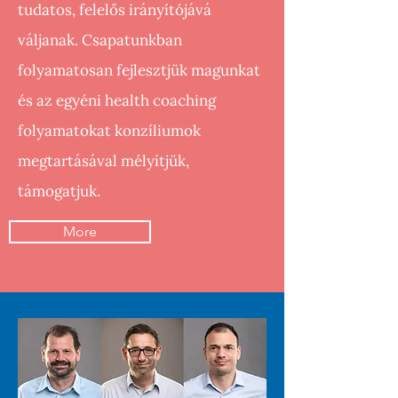
tudatos, felelős irányítójává
váljanak.​ Csapatunkban
folyamatosan fejlesztjük magunkat
és az egyéni health coaching
folyamatokat konzíliumok
megtartásával mélyítjük,
támogatjuk.
More