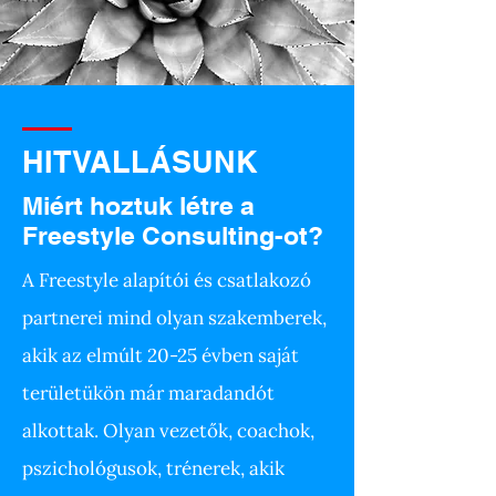
HITVALLÁSUNK
Miért hoztuk létre a
Freestyle Consulting-ot?
A Freestyle alapítói és csatlakozó
partnerei mind olyan szakemberek,
akik az elmúlt 20-25 évben saját
területükön már maradandót
alkottak. Olyan vezetők, coachok,
pszichológusok, trénerek, akik