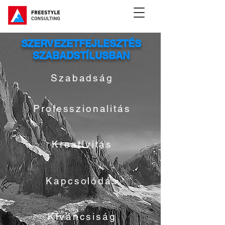
SZERVEZETFEJLESZTÉS
SZABADSTÍLUSBAN
Szabadság
Professzionalitás
Kreativitás
Kapcsolódás
Kíváncsiság