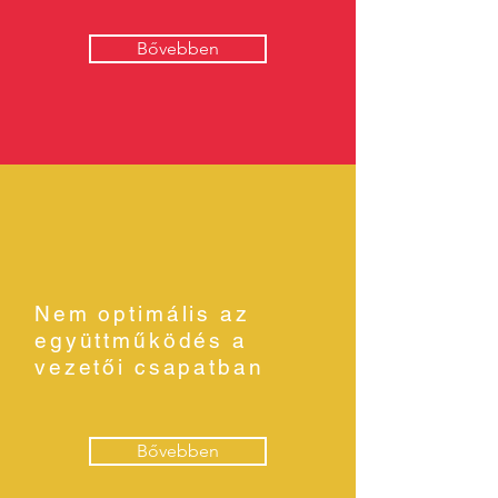
Bővebben
Nem optimális az
együttműködés a
vezetői csapatban
Bővebben