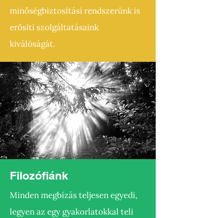
minőségbiztosítási rendszerünk is
erősíti szolgáltatásaink
kiválóságát.
Filozófiánk
Minden megbízás teljesen egyedi,
legyen az egy gyakorlatokkal teli