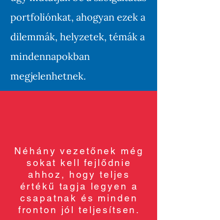
portfoliónkat, ahogyan ezek a
dilemmák, helyzetek, témák a
mindennapokban
megjelenhetnek.
Néhány vezetőnek még
sokat kell fejlődnie
ahhoz,
hogy teljes
értékű tagja legyen a
csapatnak és minden
fronton jól teljesítsen.