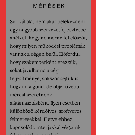
MÉRÉSEK
Sok vállalat nem akar belekezdeni
egy nagyobb szervezetfejlesztésbe
anélkül, hogy ne mérné fel először,
hogy milyen működési problémák
vannak a cégen belül. Előfordul,
hogy szakemberként érezzük,
sokat javulhatna a cég
teljesítménye, sokszor sejtük is,
hogy mi a gond, de objektívebb
mérést szeretnénk
alátámasztásként. Ilyen esetben
különböző kérdőíves, szoftveres
felmérésekkel, illetve ehhez
kapcsolódó interjúkkal végzünk