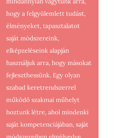
mindannyian vágytunk arra,
hogy a felgyülemlett tudást,
élményeket, tapasztalatot
saját módszereink,
elképzeléseink alapján
használjuk arra, hogy másokat
fejleszthessünk. Egy olyan
szabad keretrendszerrel
működő szakmai műhelyt
hoztunk létre, ahol mindenki
saját kompetenciájában, saját
módszereiben elmélyedve,