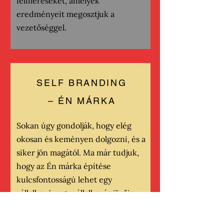
felméréseket, amelyek
eredményeit megosztjuk a
vezetőséggel.
SELF BRANDING
– ÉN MÁRKA
Sokan úgy gondolják, hogy elég
okosan és keményen dolgozni, és a
siker jön magától. Ma már tudjuk,
hogy az Én márka építése
kulcsfontosságú lehet egy
vállalkozó vagy vállalkozás jövője
szempontjából. Több évtizedes
tapasztalattal rendelkező